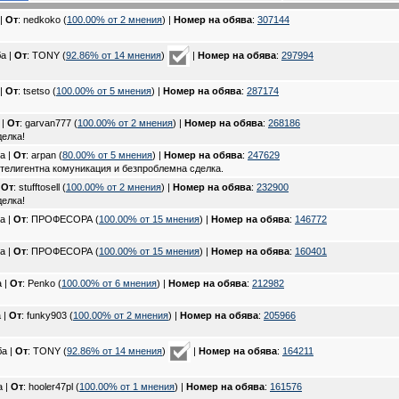
 |
От
: nedkoko (
100.00% oт 2 мнения
) |
Номер на обява
:
307144
а |
От
: TONY (
92.86% oт 14 мнения
)
|
Номер на обява
:
297994
 |
От
: tsetso (
100.00% oт 5 мнения
) |
Номер на обява
:
287174
 |
От
: garvan777 (
100.00% oт 2 мнения
) |
Номер на обява
:
268186
елка!
а |
От
: arpan (
80.00% oт 5 мнения
) |
Номер на обява
:
247629
нтелигентна комуникация и безпроблемна сделка.
|
От
: stufftosell (
100.00% oт 2 мнения
) |
Номер на обява
:
232900
елка!
а |
От
: ПРОФЕСОРА (
100.00% oт 15 мнения
) |
Номер на обява
:
146772
а |
От
: ПРОФЕСОРА (
100.00% oт 15 мнения
) |
Номер на обява
:
160401
 |
От
: Penko (
100.00% oт 6 мнения
) |
Номер на обява
:
212982
 |
От
: funky903 (
100.00% oт 2 мнения
) |
Номер на обява
:
205966
ба |
От
: TONY (
92.86% oт 14 мнения
)
|
Номер на обява
:
164211
а |
От
: hooler47pl (
100.00% oт 1 мнения
) |
Номер на обява
:
161576