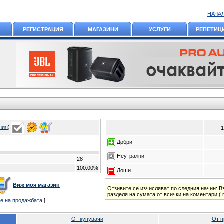
НАЧА
РЕГИСТРАЦИЯ
МАГАЗИНИ
УСЛУГИ
РЕПЕТИЦ
ния
)
1
Добри
Неутрални
28
100.00%
Лоши
Виж моя магазин
Отзивите се изчисляват по следния начин: В
разделя на сумата от всички на коментари ( 
те на продажбата
]
От купувачи
От п