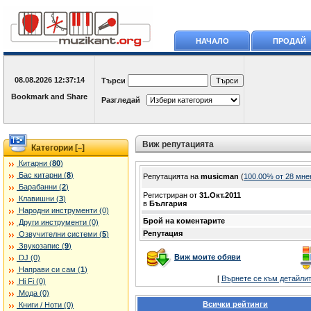
НАЧАЛО
ПРОДАЙ
08.08.2026
12:37:14
Търси
Разгледай
Виж репутацията
Категории [
]
–
Китарни (
80
)
Бас китарни (
8
)
Репутацията на
musicman
(
100.00% oт 28 мне
Барабанни (
2
)
Регистриран от
31.Окт.2011
Клавишни (
3
)
в
България
Народни инструменти (0)
Брой на коментарите
Други инструменти (0)
Репутация
Озвучителни системи (
5
)
Звукозапис (
9
)
Виж моите обяви
DJ (0)
Направи си сам (
1
)
[
Върнете се към детайли
Hi Fi (0)
Мода (0)
Всички рейтинги
Книги / Ноти (0)