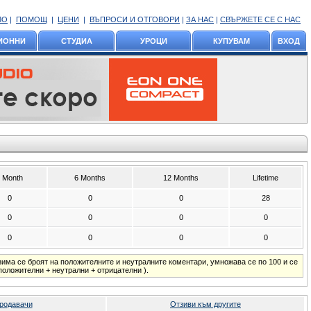
ЛО
|
ПОМОЩ
|
ЦЕНИ
|
ВЪПРОСИ И ОТГОВОРИ
|
ЗА НАС
|
СВЪРЖЕТЕ СЕ С НАС
ИОННИ
СТУДИА
УРОЦИ
КУПУВАМ
ВХОД
 Month
6 Months
12 Months
Lifetime
0
0
0
28
0
0
0
0
0
0
0
0
зима се броят на положителните и неутралните коментари, умножава се по 100 и се
положителни + неутрални + отрицателни ).
родавачи
Отзиви към другите