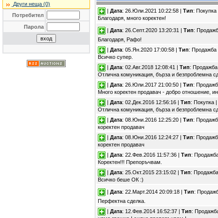
Други неща (0)
|
Дата
: 26.Юли.2021 10:22:58 |
Тип
: Покупка
Потребител
Благодаря, много коректен!
Парола
|
Дата
: 26.Септ.2020 13:20:31 |
Тип
: Продажб
Благодаря, Рафо!
|
Дата
: 05.Ян.2020 17:00:58 |
Тип
: Продажба
Всичко супер.
|
Дата
: 02.Авг.2018 12:08:41 |
Тип
: Продажба
Отлична комуникация, бърза и безпроблемна сд
|
Дата
: 26.Юли.2017 21:00:50 |
Тип
: Продажб
Много коректен продавач - добро отношение, и
|
Дата
: 02.Дек.2016 12:56:16 |
Тип
: Покупка 
Отлична комуникация, бърза и безпроблемна сд
|
Дата
: 08.Юни.2016 12:25:20 |
Тип
: Продажб
коректен продавач
|
Дата
: 08.Юни.2016 12:24:27 |
Тип
: Продажб
коректен продавач
|
Дата
: 22.Фев.2016 11:57:36 |
Тип
: Продажба
Коректен!!! Препоръчвам.
|
Дата
: 25.Окт.2015 23:15:02 |
Тип
: Продажба
Всичко беше ОК :)
|
Дата
: 22.Март.2014 20:09:18 |
Тип
: Продаж
Перфектна сделка.
|
Дата
: 12.Фев.2014 16:52:37 |
Тип
: Продажб