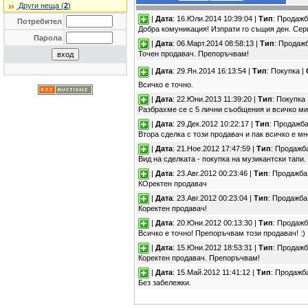
Други неща (
2
)
|
Дата
: 16.Юли.2014 10:39:04 |
Тип
: Продажб
Потребител
Добра комуникация! Изпрати го същия ден. Сер
Парола
|
Дата
: 06.Март.2014 08:58:13 |
Тип
: Продаж
Точен продавач. Препоръчвам!
|
Дата
: 29.Ян.2014 16:13:54 |
Тип
: Покупка |
Всичко е точно.
|
Дата
: 22.Юни.2013 11:39:20 |
Тип
: Покупка 
Разбрахме се с 5 лични съобщения и всичко м
|
Дата
: 29.Дек.2012 10:22:17 |
Тип
: Продажба
Втора сделка с този продавач и пак всичко е 
|
Дата
: 21.Ное.2012 17:47:59 |
Тип
: Продажб
Вид на сделката - покупка на музикантски тап
|
Дата
: 23.Авг.2012 00:23:46 |
Тип
: Продажба
КОректен продавач
|
Дата
: 23.Авг.2012 00:23:04 |
Тип
: Продажба
Коректен продавач!
|
Дата
: 20.Юни.2012 00:13:30 |
Тип
: Продажб
Всичко е точно! Препоръчвам този продавач! :)
|
Дата
: 15.Юни.2012 18:53:31 |
Тип
: Продажб
Коректен продавач. Препоръчвам!
|
Дата
: 15.Май.2012 11:41:12 |
Тип
: Продажб
Без забележки.