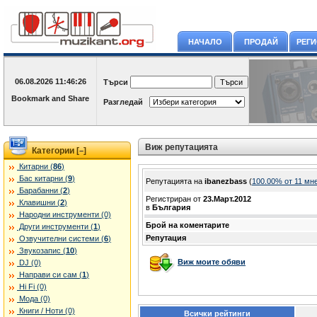
НАЧАЛО
ПРОДАЙ
РЕГ
06.08.2026
11:46:26
Търси
Разгледай
Виж репутацията
Категории [
]
–
Китарни (
86
)
Бас китарни (
9
)
Репутацията на
ibanezbass
(
100.00% oт 11 мн
Барабанни (
2
)
Регистриран от
23.Март.2012
Клавишни (
2
)
в
България
Народни инструменти (0)
Брой на коментарите
Други инструменти (
1
)
Репутация
Озвучителни системи (
6
)
Звукозапис (
10
)
Виж моите обяви
DJ (0)
Направи си сам (
1
)
Hi Fi (0)
Мода (0)
Книги / Ноти (0)
Всички рейтинги