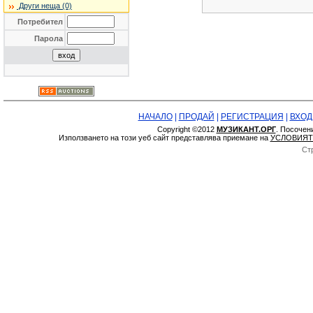
Други неща (0)
Потребител
Парола
НАЧАЛО
|
ПРОДАЙ
|
РЕГИСТРАЦИЯ
|
ВХОД
Copyright ©2012
МУЗИКАНТ.ОРГ
. Посочен
Използването на този уеб сайт представлява приемане на
УСЛОВИЯТ
Ст