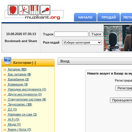
НАЧАЛО
ПРОДАЙ
РЕГ
10.08.2026
07:35:13
Търси
Разгледай
Вход
Категории [
]
–
Китарни (
83
)
Нямате акаунт в Базар за м
Бас китарни (
8
)
Барабанни (
2
)
Регистрира
Клавишни (
3
)
Народни инструменти (0)
Други инструменти (0)
Озвучителни системи (
6
)
Звукозапис (
10
)
DJ (0)
Направи си сам (
1
)
Hi Fi (0)
Мода (0)
Книги / Ноти (0)