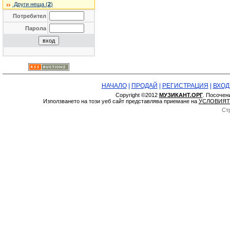
Други неща (
2
)
Потребител
Парола
НАЧАЛО
|
ПРОДАЙ
|
РЕГИСТРАЦИЯ
|
ВХОД
Copyright ©2012
МУЗИКАНТ.ОРГ
. Посочен
Използването на този уеб сайт представлява приемане на
УСЛОВИЯТ
Ст