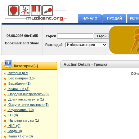
НАЧАЛО
ПРОДАЙ
РЕГ
06.08.2026
09:41:55
Търси
Разгледай
Auction Details - Грешка
Категории [
]
–
Китарни (
87
)
Обяв
Бас китарни (
10
)
Барабанни (
2
)
Клавишни (
2
)
Народни инструменти (0)
Други инструменти (
1
)
Озвучителни системи (
6
)
Звукозапис (
10
)
DJ (0)
Направи си сам (
1
)
Hi Fi (0)
Мода (0)
Книги / Ноти (0)