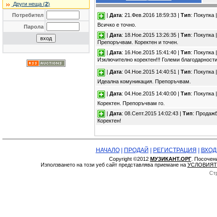
Други неща (
2
)
Потребител
|
Дата
: 21.Фев.2016 18:59:33 |
Тип
: Покупка 
Всичко е точно.
Парола
|
Дата
: 18.Ное.2015 13:26:35 |
Тип
: Покупка 
Препоръчвам. Коректен и точен.
|
Дата
: 16.Ное.2015 15:41:40 |
Тип
: Покупка 
Изключително коректен!!! Големи благодарности!
|
Дата
: 04.Ное.2015 14:40:51 |
Тип
: Покупка 
Идеална комуникация. Препоръчвам.
|
Дата
: 04.Ное.2015 14:40:00 |
Тип
: Покупка 
Коректен. Препоръчвам го.
|
Дата
: 08.Септ.2015 14:02:43 |
Тип
: Продажб
Коректен!
НАЧАЛО
|
ПРОДАЙ
|
РЕГИСТРАЦИЯ
|
ВХОД
Copyright ©2012
МУЗИКАНТ.ОРГ
. Посочен
Използването на този уеб сайт представлява приемане на
УСЛОВИЯТ
Ст