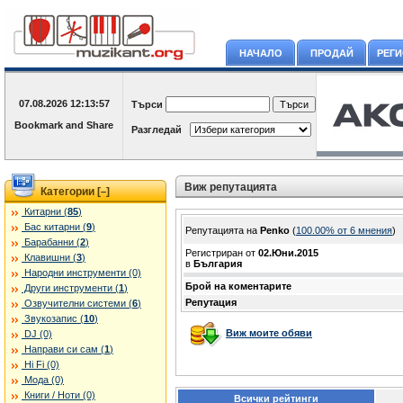
НАЧАЛО
ПРОДАЙ
РЕГ
07.08.2026
12:13:57
Търси
Разгледай
Виж репутацията
Категории [
]
–
Китарни (
85
)
Бас китарни (
9
)
Репутацията на
Penko
(
100.00% oт 6 мнения
)
Барабанни (
2
)
Регистриран от
02.Юни.2015
Клавишни (
3
)
в
България
Народни инструменти (0)
Брой на коментарите
Други инструменти (
1
)
Репутация
Озвучителни системи (
6
)
Звукозапис (
10
)
Виж моите обяви
DJ (0)
Направи си сам (
1
)
Hi Fi (0)
Мода (0)
Книги / Ноти (0)
Всички рейтинги