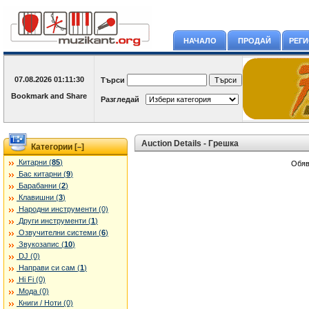
НАЧАЛО
ПРОДАЙ
РЕГ
07.08.2026
01:11:30
Търси
Разгледай
Auction Details - Грешка
Категории [
]
–
Китарни (
85
)
Обяв
Бас китарни (
9
)
Барабанни (
2
)
Клавишни (
3
)
Народни инструменти (0)
Други инструменти (
1
)
Озвучителни системи (
6
)
Звукозапис (
10
)
DJ (0)
Направи си сам (
1
)
Hi Fi (0)
Мода (0)
Книги / Ноти (0)