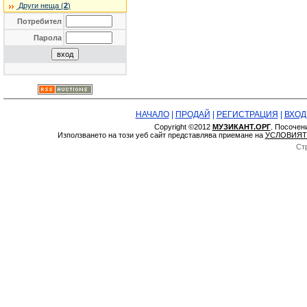
Други неща (
2
)
Потребител
Парола
НАЧАЛО
|
ПРОДАЙ
|
РЕГИСТРАЦИЯ
|
ВХОД
Copyright ©2012
МУЗИКАНТ.ОРГ
. Посочен
Използването на този уеб сайт представлява приемане на
УСЛОВИЯТ
Ст