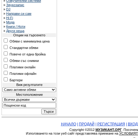
»
Озвучителни системи
»
Звукозапис
»
DJ
»
Направи си сам
»
Hi Fi
»
Мода
»
Книги / Ноти
»
Други неща
Опции на търсенето
Обяви с минимална цена
Стандартни обяви
Повече от една бройка
Обяви със снимки
Платими онлайн
Платими офлайн
Бартери
Виж резултатите
Местоположение
НАЧАЛО
|
ПРОДАЙ
|
РЕГИСТРАЦИЯ
|
ВХОД
Copyright ©2012
МУЗИКАНТ.ОРГ
. Посочен
Използването на този уеб сайт представлява приемане на
УСЛОВИЯТ