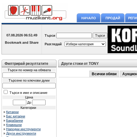
НАЧАЛО
ПРОДАЙ
РЕГ
07.08.2026
06:51:49
Търси
Разгледай
Филтрирай резултатите
Други стоки от TONY
Търси по номер на обявата
Всички обяви
Аукцио
Търсене по ключови думи
Търси в име и описание
Цена
До
Категории
»
Китарни
»
Бас китарни
»
Барабанни
»
Клавишни
»
Народни инструменти
»
Други инструменти