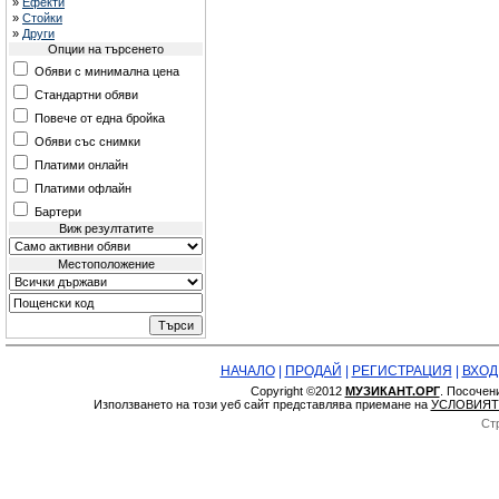
»
Ефекти
»
Стойки
»
Други
Опции на търсенето
Обяви с минимална цена
Стандартни обяви
Повече от една бройка
Обяви със снимки
Платими онлайн
Платими офлайн
Бартери
Виж резултатите
Местоположение
НАЧАЛО
|
ПРОДАЙ
|
РЕГИСТРАЦИЯ
|
ВХОД
Copyright ©2012
МУЗИКАНТ.ОРГ
. Посочен
Използването на този уеб сайт представлява приемане на
УСЛОВИЯТ
Ст