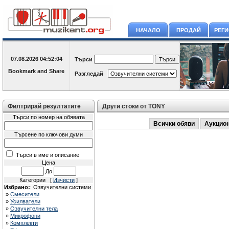
НАЧАЛО
ПРОДАЙ
РЕГ
07.08.2026
04:52:04
Търси
Разгледай
Филтрирай резултатите
Други стоки от TONY
Търси по номер на обявата
Всички обяви
Аукцио
Търсене по ключови думи
Търси в име и описание
Цена
До
Категории [
Изчисти
]
Избрано:
: Озвучителни системи
»
Смесители
»
Усилватели
»
Озвучителни тела
»
Микрофони
»
Комплекти