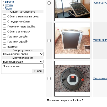
»
Ефекти
Yamaha PA
»
Стойки
»
Други
Опции на търсенето
Обяви с минимална цена
Стандартни обяви
Повече от една бройка
Обяви със снимки
Платими онлайн
THON 4HE 
Платими офлайн
Бартери
Виж резултатите
Местоположение
Високотон
Показвам резултати
1 - 3
от
3