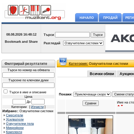
НАЧАЛО
ПРОДАЙ
РЕГ
08.08.2026
16:48:12
Търси
Разгледай
Филтрирай резултатите
Категория:
Озвучителни системи
Търси по номер на обявата
Всички обяви
Аукцио
Търсене по ключови думи
Търси в име и описание
Покажи
:
Цена
До
Име на сто
Категории [
Изчисти
]
Избрано:
: Озвучителни системи
»
Смесители
»
Усилватели
»
Озвучителни тела
»
Микрофони
»
Комплекти