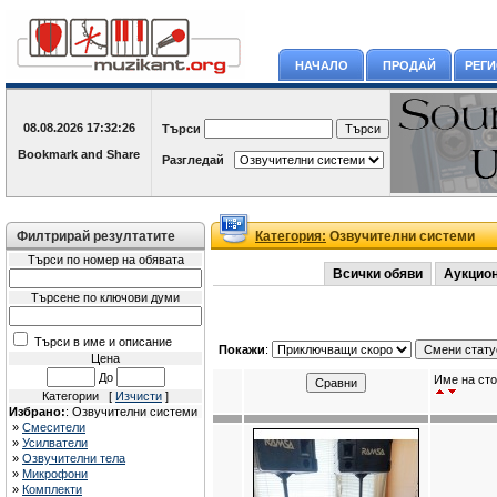
НАЧАЛО
ПРОДАЙ
РЕГ
08.08.2026
17:32:26
Търси
Разгледай
Филтрирай резултатите
Категория:
Озвучителни системи
Търси по номер на обявата
Всички обяви
Аукцио
Търсене по ключови думи
Търси в име и описание
Покажи
:
Цена
До
Име на сто
Категории [
Изчисти
]
Избрано:
: Озвучителни системи
»
Смесители
»
Усилватели
»
Озвучителни тела
»
Микрофони
»
Комплекти