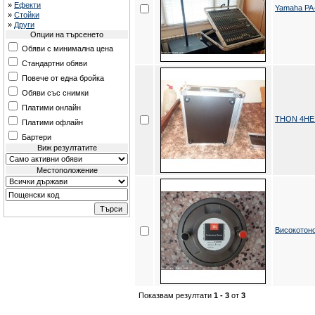
»
Ефекти
Yamaha PA
»
Стойки
»
Други
Опции на търсенето
Обяви с минимална цена
Стандартни обяви
Повече от една бройка
Обяви със снимки
Платими онлайн
THON 4HE 
Платими офлайн
Бартери
Виж резултатите
Местоположение
Високотон
Показвам резултати
1 - 3
от
3