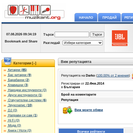
НАЧАЛО
ПРОДАЙ
РЕГ
07.08.2026
09:34:19
Търси
Разгледай
Виж репутацията
Категории [
]
–
Китарни (
85
)
Бас китарни (
9
)
Репутацията на
Darko
(
100.00% oт 2 мнения
)
Барабанни (
2
)
Регистриран от
22.Фев.2014
Клавишни (
3
)
в
България
Народни инструменти (0)
Брой на коментарите
Други инструменти (
1
)
Репутация
Озвучителни системи (
6
)
Звукозапис (
10
)
Виж моите обяви
DJ (0)
Направи си сам (
1
)
Hi Fi (0)
Мода (0)
Книги / Ноти (0)
Всички рейтинги