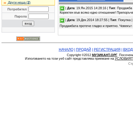
Други неща (
2
)
|
Дата
: 19.Ян.2015 14:28:16 |
Тип
: Продажба
Потребител
Коректен във всяко едно отношение! Препоръч
Парола
|
Дата
: 19.Дек.2014 18:27:55 |
Тип
: Покупка 
Продажбата протече гладко и приятно. Човекът е
НАЧАЛО
|
ПРОДАЙ
|
РЕГИСТРАЦИЯ
|
ВХОД
Copyright ©2012
МУЗИКАНТ.ОРГ
. Посочен
Използването на този уеб сайт представлява приемане на
УСЛОВИЯТ
Ст