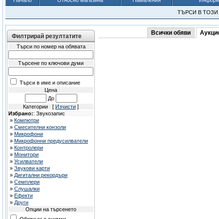
Начало
Относно магазина
Намаления
Информа
ТЪРСИ В ТОЗ
Всички обяви
Аукци
Филтрирай резултатите
Търси по номер на обявата
Търсене по ключови думи
Търси в име и описание
Цена
До
Категории [
Изчисти
]
Избрано:
: Звукозапис
»
Компютри
»
Смесителни конзоли
»
Микрофони
»
Микрофонни предусилватели
»
Контролери
»
Монитори
»
Усилватели
»
Звукови карти
»
Дигитални рекордъри
»
Семплери
»
Слушалки
»
Ефекти
»
Други
Опции на търсенето