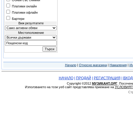
Обяви със снимки
Платими онлайн
Платими офлайн
Бартери
Виж резултатите
Местоположение
Начало
|
Относно магазина
|
Намаления
|
Ин
НАЧАЛО
|
ПРОДАЙ
|
РЕГИСТРАЦИЯ
|
ВХОД
Copyright ©2012
МУЗИКАНТ.ОРГ
. Посочен
Използването на този уеб сайт представлява приемане на
УСЛОВИЯТ
Ст