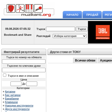
НАЧАЛО
ПРОДАЙ
РЕГ
09.08.2026
07:05:32
Търси
Разгледай
Филтрирай резултатите
Други стоки от TONY
Търси по номер на обявата
Всички обяви
Аукцио
Търсене по ключови думи
Търси в име и описание
Цена
До
Категории
»
Китарни
»
Бас китарни
»
Барабанни
»
Клавишни
»
Народни инструменти
»
Други инструменти