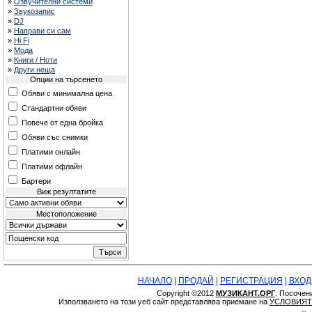
»
Озвучителни системи
»
Звукозапис
»
DJ
»
Направи си сам
»
Hi Fi
»
Мода
»
Книги / Ноти
»
Други неща
Опции на търсенето
Обяви с минимална цена
Стандартни обяви
Повече от една бройка
Обяви със снимки
Платими онлайн
Платими офлайн
Бартери
Виж резултатите
Местоположение
НАЧАЛО
|
ПРОДАЙ
|
РЕГИСТРАЦИЯ
|
ВХОД
Copyright ©2012
МУЗИКАНТ.ОРГ
. Посочен
Използването на този уеб сайт представлява приемане на
УСЛОВИЯТ