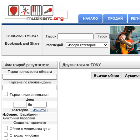
НАЧАЛО
ПРОДАЙ
РЕГ
08.08.2026
17:53:47
Търси
Разгледай
Филтрирай резултатите
Други стоки от TONY
Търси по номер на обявата
Всички обяви
Аукцио
Търсене по ключови думи
Търси в име и описание
Цена
До
Категории [
Изчисти
]
Избрано:
: Барабанни >
Акустични барабани
Опции на търсенето
Обяви с минимална цена
Стандартни обяви