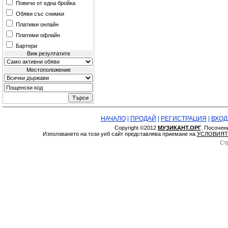
Повече от една бройка
Обяви със снимки
Платими онлайн
Платими офлайн
Бартери
Виж резултатите
Местоположение
НАЧАЛО
|
ПРОДАЙ
|
РЕГИСТРАЦИЯ
|
ВХОД
Copyright ©2012
МУЗИКАНТ.ОРГ
. Посочен
Използването на този уеб сайт представлява приемане на
УСЛОВИЯТ
Ст