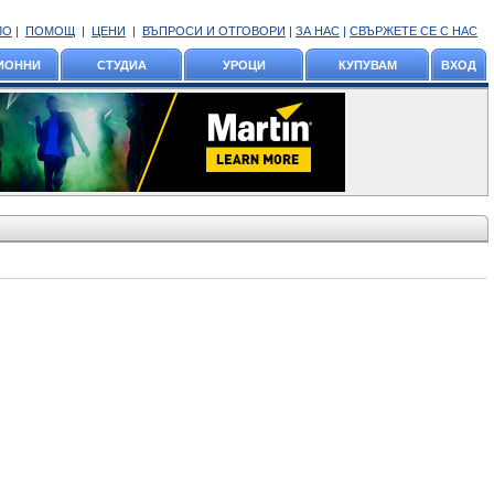
ЛО
|
ПОМОЩ
|
ЦЕНИ
|
ВЪПРОСИ И ОТГОВОРИ
|
ЗА НАС
|
СВЪРЖЕТЕ СЕ С НАС
ИОННИ
СТУДИА
УРОЦИ
КУПУВАМ
ВХОД