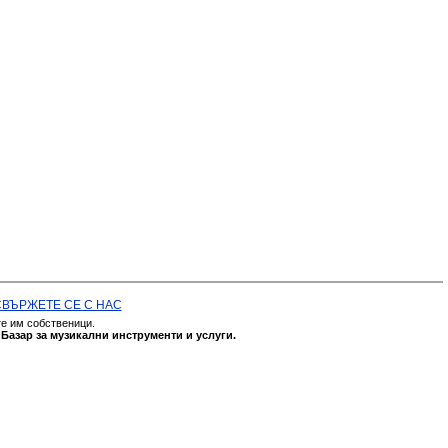
СВЪРЖЕТЕ СЕ С НАС
те им собственици.
а
Базар за музикални инструменти и услуги.