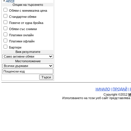
»
Други
Опции на търсенето
Обяви с минимална цена
Стандартни обяви
Повече от една бройка
Обяви със снимки
Платими онлайн
Платими офлайн
Бартери
Виж резултатите
Местоположение
НАЧАЛО
|
ПРОДАЙ
|
Copyright ©2012
М
Използването на този уеб сайт представляв