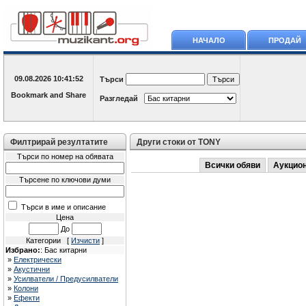
НАЧАЛО
ПРОДАЙ
09.08.2026
10:41:52
Търси
Разгледай
Филтрирай резултатите
Други стоки от TONY
Търси по номер на обявата
Всички обяви
Аукцио
Търсене по ключови думи
Търси в име и описание
Цена
До
Категории [
Изчисти
]
Избрано:
: Бас китарни
»
Електрически
»
Акустични
»
Усилватели / Предусилватели
»
Колони
»
Ефекти