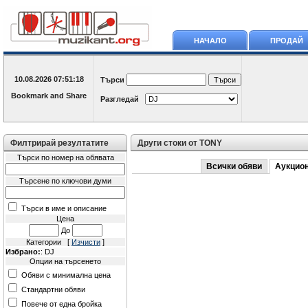
НАЧАЛО
ПРОДАЙ
10.08.2026
07:51:18
Търси
Разгледай
Филтрирай резултатите
Други стоки от TONY
Търси по номер на обявата
Всички обяви
Аукцио
Търсене по ключови думи
Търси в име и описание
Цена
До
Категории [
Изчисти
]
Избрано:
: DJ
Опции на търсенето
Обяви с минимална цена
Стандартни обяви
Повече от една бройка