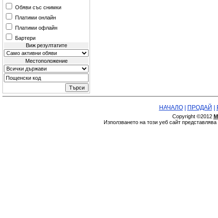
Обяви със снимки
Платими онлайн
Платими офлайн
Бартери
Виж резултатите
Местоположение
НАЧАЛО
|
ПРОДАЙ
|
Copyright ©2012
М
Използването на този уеб сайт представляв