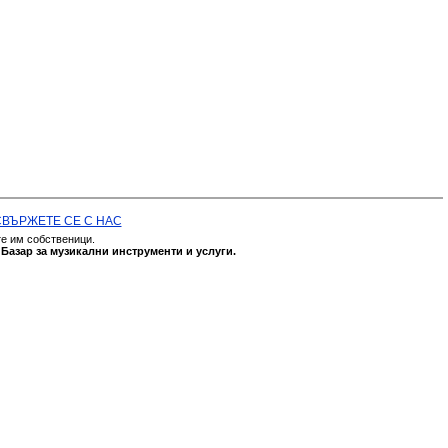
СВЪРЖЕТЕ СЕ С НАС
те им собственици.
а
Базар за музикални инструменти и услуги.