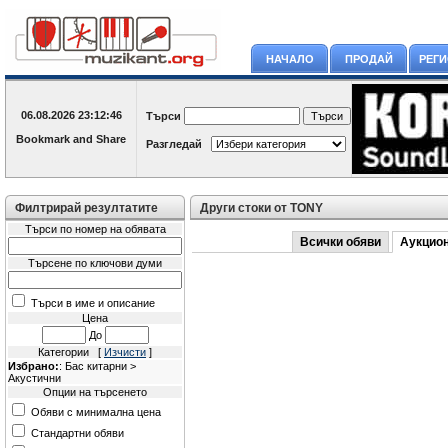
НАЧАЛО
ПРОДАЙ
РЕГ
06.08.2026
23:12:46
Търси
Разгледай
Филтрирай резултатите
Други стоки от TONY
Търси по номер на обявата
Всички обяви
Аукцио
Търсене по ключови думи
Търси в име и описание
Цена
До
Категории [
Изчисти
]
Избрано:
: Бас китарни >
Акустични
Опции на търсенето
Обяви с минимална цена
Стандартни обяви