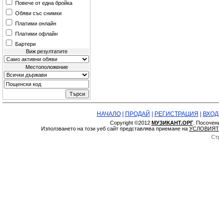
Повече от една бройка
Обяви със снимки
Платими онлайн
Платими офлайн
Бартери
Виж резултатите
Местоположение
НАЧАЛО
|
ПРОДАЙ
|
РЕГИСТРАЦИЯ
|
ВХОД
Copyright ©2012
МУЗИКАНТ.ОРГ
. Посочен
Използването на този уеб сайт представлява приемане на
УСЛОВИЯТ
Ст