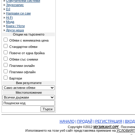
»
Озвучителни системи
»
Звукозапис
»
DJ
»
Направи си сам
»
Hi Fi
»
Мода
»
Книги / Ноти
»
Други неща
Опции на търсенето
Обяви с минимална цена
Стандартни обяви
Повече от една бройка
Обяви със снимки
Платими онлайн
Платими офлайн
Бартери
Виж резултатите
Местоположение
НАЧАЛО
|
ПРОДАЙ
|
РЕГИСТРАЦИЯ
|
ВХОД
Copyright ©2012
МУЗИКАНТ.ОРГ
. Посочен
Използването на този уеб сайт представлява приемане на
УСЛОВИЯТ