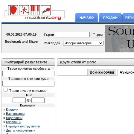
НАЧАЛО
ПРОДАЙ
РЕГ
06.08.2026
07:00:19
Търси
Разгледай
Филтрирай резултатите
Други стоки от BoNo
Търси по номер на обявата
Всички обяви
Аукцио
Търсене по ключови думи
Търси в име и описание
Цена
До
Категории
»
Китарни
»
Бас китарни
»
Барабанни
»
Клавишни
»
Народни инструменти
»
Други инструменти