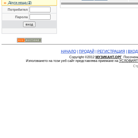
Други неща (
2
)
Потребител
Парола
НАЧАЛО
|
ПРОДАЙ
|
РЕГИСТРАЦИЯ
|
ВХОД
Copyright ©2012
МУЗИКАНТ.ОРГ
. Посочен
Използването на този уеб сайт представлява приемане на
УСЛОВИЯТ
Ст