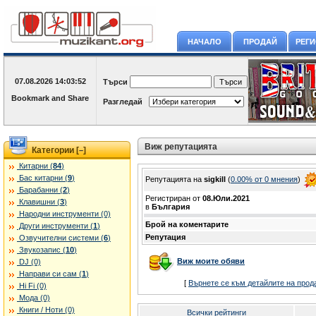
НАЧАЛО
ПРОДАЙ
РЕГ
07.08.2026
14:03:52
Търси
Разгледай
Виж репутацията
Категории [
]
–
Китарни (
84
)
Бас китарни (
9
)
Репутацията на
sigkill
(
0.00% oт 0 мнения
)
Барабанни (
2
)
Регистриран от
08.Юли.2021
Клавишни (
3
)
в
България
Народни инструменти (0)
Брой на коментарите
Други инструменти (
1
)
Репутация
Озвучителни системи (
6
)
Звукозапис (
10
)
Виж моите обяви
DJ (0)
Направи си сам (
1
)
[
Върнете се към детайлите на прод
Hi Fi (0)
Мода (0)
Книги / Ноти (0)
Всички рейтинги