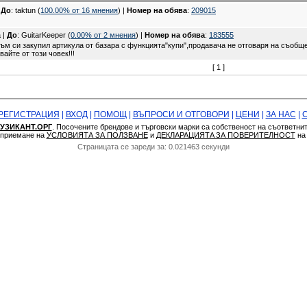
|
До
: taktun (
100.00% oт 16 мнения
) |
Номер на обява
:
209015
 |
До
: GuitarKeeper (
0.00% oт 2 мнения
) |
Номер на обява
:
183555
ъм си закупил артикула от базара с функцията"купи",продавача не отговаря на съобще
айте от този човек!!!
[ 1 ]
РЕГИСТРАЦИЯ
|
ВХОД
|
ПОМОЩ
|
ВЪПРОСИ И ОТГОВОРИ
|
ЦЕНИ
|
ЗА НАС
|
УЗИКАНТ.ОРГ
. Посочените брендове и търговски марки са собственост на съответни
а приемане на
УСЛОВИЯТА ЗА ПОЛЗВАНЕ
и
ДЕКЛАРАЦИЯТA ЗА ПОВЕРИТЕЛНОСТ
н
Страницата се зареди за: 0.021463 секунди