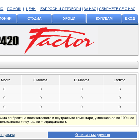
ЛО
|
ПОМОЩ
|
ЦЕНИ
|
ВЪПРОСИ И ОТГОВОРИ
|
ЗА НАС
|
СВЪРЖЕТЕ СЕ С НАС
ИОННИ
СТУДИА
УРОЦИ
КУПУВАМ
ВХОД
 Month
6 Months
12 Months
Lifetime
0
0
0
3
0
0
0
0
0
0
0
0
зима се броят на положителните и неутралните коментари, умножава се по 100 и се
положителни + неутрални + отрицателни ).
родавачи
Отзиви към другите