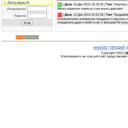
Други неща (0)
|
Дата
: 04.Дек.2015 16:33:25 |
Тип
: Покупка 
Много коректен човек,аз съм много доволен!
Потребител
|
Дата
: 12.Дек.2014 22:51:59 |
Тип
: Продажба
Парола
Изключително некоректен продавач.След като с
координати,дори и мейл-а му е фалшив.Не купув
НАЧАЛО
|
ПРОДАЙ
|
Copyright ©2012
М
Използването на този уеб сайт представляв