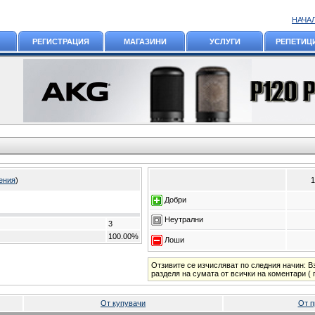
НАЧА
РЕГИСТРАЦИЯ
МАГАЗИНИ
УСЛУГИ
РЕПЕТИЦ
ения
)
1
Добри
Неутрални
3
100.00%
Лоши
Отзивите се изчисляват по следния начин: В
разделя на сумата от всички на коментари ( 
От купувачи
От п