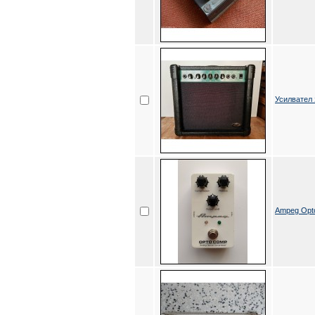
Усилвател 
Ampeg Opt