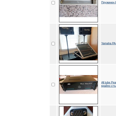
Пружинен 
Yamaha PA
All tube Pe
крайно ст