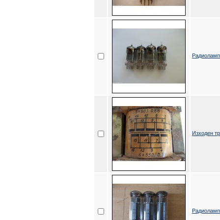
Радиолам
Изходен т
Радиолампи