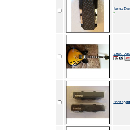
Ibanez Dou
€
Aston Sedon
Нови адап