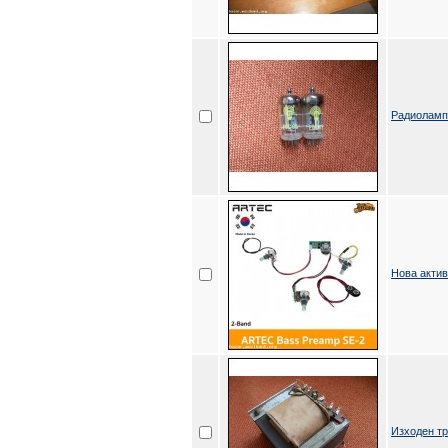
Радиоламп
Нова актив
Изходен т