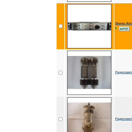
Stereo At
€
Радиоламп
Радиолам