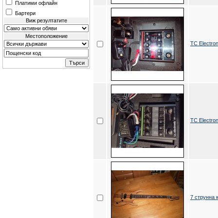
Платими офлайн
Бартери
Виж резултатите
Местоположение
TC Electro
TC Electro
7 струнна 