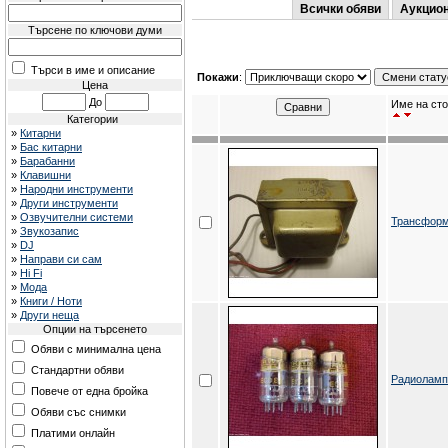
Всички обяви
Аукцио
Търсене по ключови думи
Търси в име и описание
Покажи
:
Цена
До
Име на сто
Категории
»
Китарни
»
Бас китарни
»
Барабанни
»
Клавишни
»
Народни инструменти
»
Други инструменти
»
Озвучителни системи
Трансформ
»
Звукозапис
»
DJ
»
Направи си сам
»
Hi Fi
»
Мода
»
Книги / Ноти
»
Други неща
Опции на търсенето
Обяви с минимална цена
Стандартни обяви
Радиолам
Повече от една бройка
Обяви със снимки
Платими онлайн