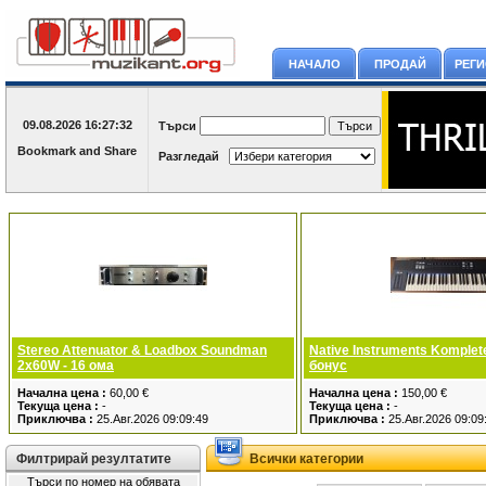
НАЧАЛО
ПРОДАЙ
РЕГ
09.08.2026
16:27:33
Търси
Разгледай
Stereo Attenuator & Loadbox Soundman
Native Instruments Komplete
2x60W - 16 ома
бонус
Начална цена :
60,00 €
Начална цена :
150,00 €
Текуща цена :
-
Текуща цена :
-
Приключва :
25.Авг.2026 09:09:49
Приключва :
25.Авг.2026 09:09
Филтрирай резултатите
Всички категории
Търси по номер на обявата