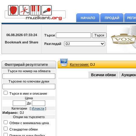
НАЧАЛО
ПРОДАЙ
РЕГ
06.08.2026
07:33:24
Търси
Разгледай
Филтрирай резултатите
Категория:
DJ
Търси по номер на обявата
Всички обяви
Аукцио
Търсене по ключови думи
Търси в име и описание
Цена
До
Категории [
Изчисти
]
Избрано:
: DJ
Опции на търсенето
Обяви с минимална цена
Стандартни обяви
Повече от една бройка