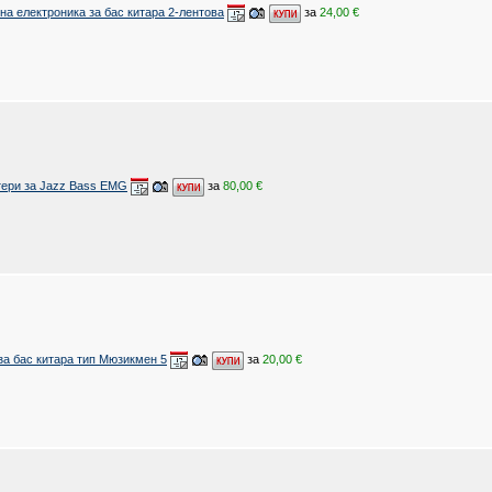
на електроника за бас китара 2-лентова
за
24,00 €
тери за Jazz Bass EMG
за
80,00 €
а бас китара тип Мюзикмен 5
за
20,00 €