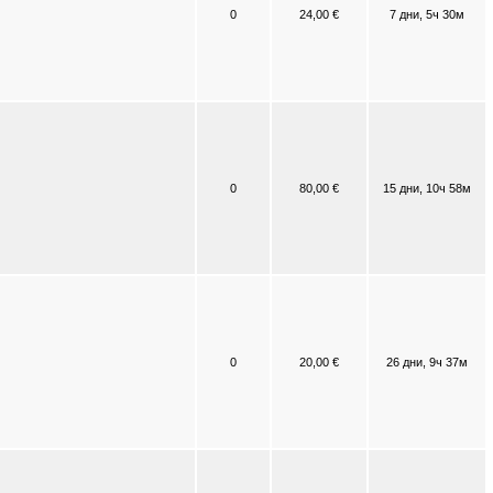
0
24,00 €
7 дни, 5ч 30м
0
80,00 €
15 дни, 10ч 58м
0
20,00 €
26 дни, 9ч 37м