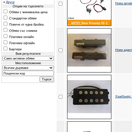
»
Други
Нова актив
Опции на търсенето
Обяви с минимална цена
Стандартни обяви
Повече от една бройка
Обяви със снимки
Платими онлайн
Платими офлайн
Бартери
Нови адап
Виж резултатите
Местоположение
Хъмбъкер з