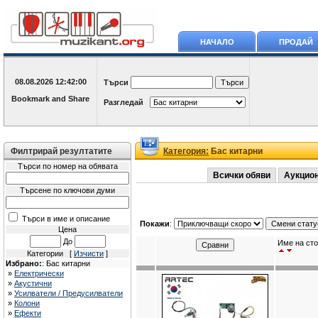
НАЧАЛО
ПРОДАЙ
08.08.2026
12:42:00
Търси
Разгледай
Филтрирай резултатите
Категория:
Бас китарни
Търси по номер на обявата
Всички обяви
Аукцио
Търсене по ключови думи
Търси в име и описание
Покажи
:
Цена
До
Име на сто
Категории [
Изчисти
]
Избрано:
: Бас китарни
»
Електрически
»
Акустични
»
Усилватели / Предусилватели
»
Колони
»
Ефекти