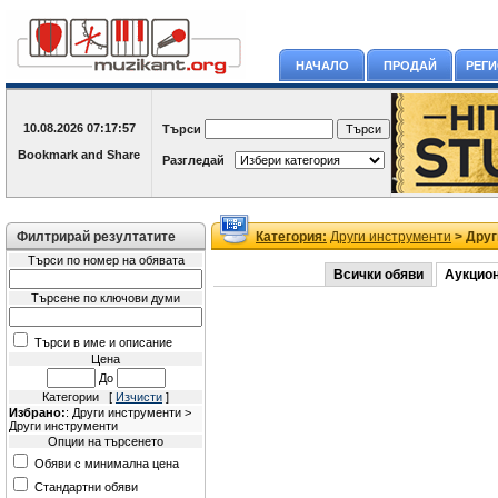
НАЧАЛО
ПРОДАЙ
РЕГ
10.08.2026
07:17:57
Търси
Разгледай
Филтрирай резултатите
Категория:
Други инструменти
> Друг
Търси по номер на обявата
Всички обяви
Аукцио
Търсене по ключови думи
Търси в име и описание
Цена
До
Категории [
Изчисти
]
Избрано:
: Други инструменти >
Други инструменти
Опции на търсенето
Обяви с минимална цена
Стандартни обяви