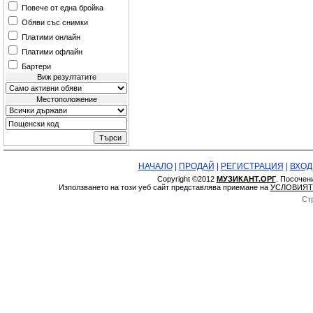
Повече от една бройка
Обяви със снимки
Платими онлайн
Платими офлайн
Бартери
Виж резултатите
Местоположение
НАЧАЛО
|
ПРОДАЙ
|
РЕГИСТРАЦИЯ
|
ВХОД
Copyright ©2012
МУЗИКАНТ.ОРГ
. Посочен
Използването на този уеб сайт представлява приемане на
УСЛОВИЯТ
Ст