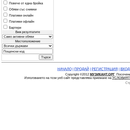
Повече от една бройка
Обяви със снимки
Платими онлайн
Платими офлайн
Бартери
Виж резултатите
Местоположение
НАЧАЛО
|
ПРОДАЙ
|
РЕГИСТРАЦИЯ
|
ВХОД
Copyright ©2012
МУЗИКАНТ.ОРГ
. Посочен
Използването на този уеб сайт представлява приемане на
УСЛОВИЯТ
Ст