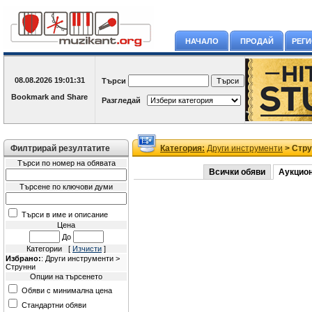
НАЧАЛО
ПРОДАЙ
РЕГ
08.08.2026
19:01:31
Търси
Разгледай
Филтрирай резултатите
Категория:
Други инструменти
> Стру
Търси по номер на обявата
Всички обяви
Аукцио
Търсене по ключови думи
Търси в име и описание
Цена
До
Категории [
Изчисти
]
Избрано:
: Други инструменти >
Струнни
Опции на търсенето
Обяви с минимална цена
Стандартни обяви