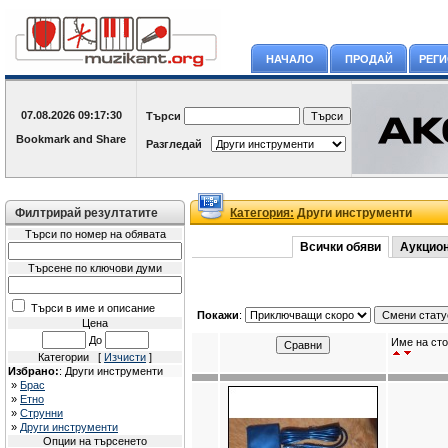
НАЧАЛО
ПРОДАЙ
РЕГ
07.08.2026
09:17:30
Търси
Разгледай
Филтрирай резултатите
Категория:
Други инструменти
Търси по номер на обявата
Всички обяви
Аукцио
Търсене по ключови думи
Търси в име и описание
Покажи
:
Цена
До
Име на сто
Категории [
Изчисти
]
Избрано:
: Други инструменти
»
Брас
»
Етно
»
Струнни
»
Други инструменти
Опции на търсенето