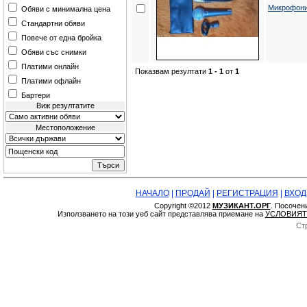
Микрофон
Обяви с минимална цена
Стандартни обяви
Повече от една бройка
Обяви със снимки
Платими онлайн
Показвам резултати
1 - 1
от
1
Платими офлайн
Бартери
Виж резултатите
Местоположение
НАЧАЛО
|
ПРОДАЙ
|
РЕГИСТРАЦИЯ
|
ВХОД
Copyright ©2012
МУЗИКАНТ.ОРГ
. Посочен
Използването на този уеб сайт представлява приемане на
УСЛОВИЯТ
Ст