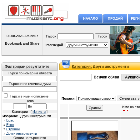
НАЧАЛО
ПРОДАЙ
РЕГ
06.08.2026
22:29:07
Търси
Разгледай
Филтрирай резултатите
Категория:
Други инструменти
Търси по номер на обявата
Всички обяви
Аукцио
Търсене по ключови думи
Търси в име и описание
Покажи
:
Цена
До
Име на сто
Категории [
Изчисти
]
Избрано:
: Други инструменти
»
Брас
»
Етно
»
Струнни
»
Други инструменти
Опции на търсенето