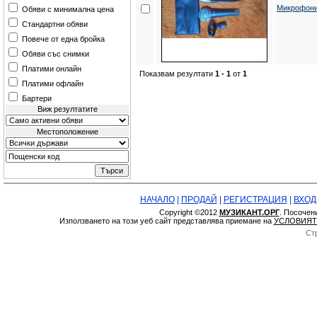
Микрофон
Обяви с минимална цена
Стандартни обяви
Повече от една бройка
Обяви със снимки
Платими онлайн
Показвам резултати
1 - 1
от
1
Платими офлайн
Бартери
Виж резултатите
Местоположение
НАЧАЛО
|
ПРОДАЙ
|
РЕГИСТРАЦИЯ
|
ВХОД
Copyright ©2012
МУЗИКАНТ.ОРГ
. Посочен
Използването на този уеб сайт представлява приемане на
УСЛОВИЯТ
Ст