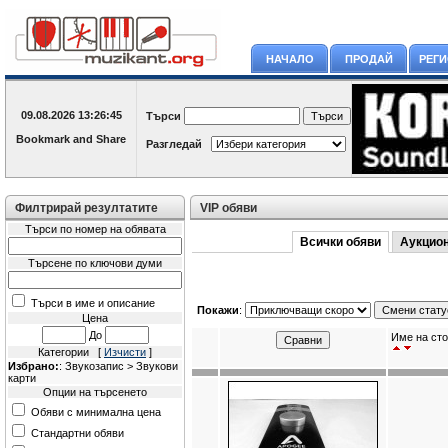
НАЧАЛО
ПРОДАЙ
РЕГ
09.08.2026
13:26:45
Търси
Разгледай
Филтрирай резултатите
VIP обяви
Търси по номер на обявата
Всички обяви
Аукцио
Търсене по ключови думи
Търси в име и описание
Покажи
:
Цена
До
Име на сто
Категории [
Изчисти
]
Избрано:
: Звукозапис > Звукови
карти
Опции на търсенето
Обяви с минимална цена
Стандартни обяви