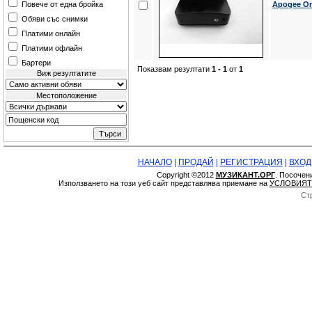
Повече от една бройка
Apogee On
Обяви със снимки
Платими онлайн
Платими офлайн
Бартери
Показвам резултати
1 - 1
от
1
Виж резултатите
Местоположение
НАЧАЛО
|
ПРОДАЙ
|
РЕГИСТРАЦИЯ
|
ВХОД
Copyright ©2012
МУЗИКАНТ.ОРГ
. Посочен
Използването на този уеб сайт представлява приемане на
УСЛОВИЯТ
Ст