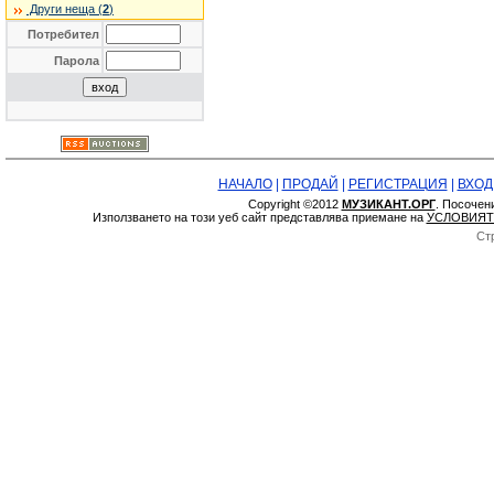
Други неща (
2
)
Потребител
Парола
НАЧАЛО
|
ПРОДАЙ
|
РЕГИСТРАЦИЯ
|
ВХОД
Copyright ©2012
МУЗИКАНТ.ОРГ
. Посочен
Използването на този уеб сайт представлява приемане на
УСЛОВИЯТ
Ст