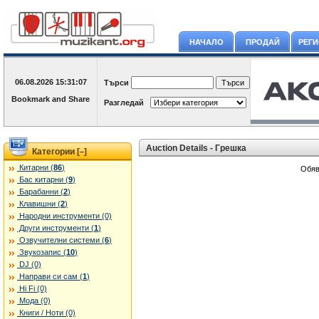
НАЧАЛО
ПРОДАЙ
РЕГ
06.08.2026
15:31:07
Търси
Разгледай
Auction Details - Грешка
Категории [
]
–
Китарни (
86
)
Обяв
Бас китарни (
9
)
Барабанни (
2
)
Клавишни (
2
)
Народни инструменти (0)
Други инструменти (
1
)
Озвучителни системи (
6
)
Звукозапис (
10
)
DJ (0)
Направи си сам (
1
)
Hi Fi (0)
Мода (0)
Книги / Ноти (0)