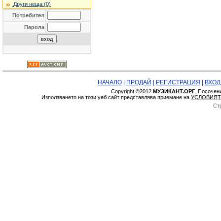
Други неща (0)
Потребител
Парола
НАЧАЛО
|
ПРОДАЙ
|
РЕГИСТРАЦИЯ
|
ВХОД
Copyright ©2012
МУЗИКАНТ.ОРГ
. Посочен
Използването на този уеб сайт представлява приемане на
УСЛОВИЯТ
Ст