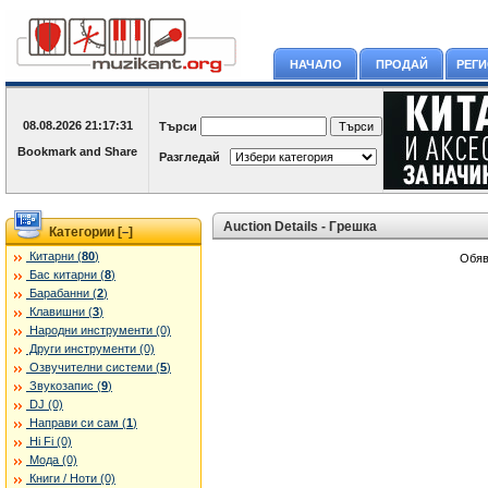
НАЧАЛО
ПРОДАЙ
РЕГ
08.08.2026
21:17:31
Търси
Разгледай
Auction Details - Грешка
Категории [
]
–
Китарни (
80
)
Обяв
Бас китарни (
8
)
Барабанни (
2
)
Клавишни (
3
)
Народни инструменти (0)
Други инструменти (0)
Озвучителни системи (
5
)
Звукозапис (
9
)
DJ (0)
Направи си сам (
1
)
Hi Fi (0)
Мода (0)
Книги / Ноти (0)