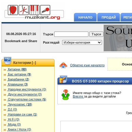
НАЧАЛО
ПРОДАЙ
РЕГ
08.08.2026
05:27:16
Търси
Разгледай
Категории [
]
–
Основ
Обратно към началото
Китарни (
80
)
Бас китарни (
9
)
Барабанни (
2
)
BOSS GT-1000 китарен процесор
Клавишни (
3
)
Народни инструменти (0)
Имате нещо общо с тази стока?
Други инструменти (0)
Влезте
за да видите детайли
Озвучителни системи (
5
)
Звукозапис (
10
)
DJ (0)
Гре
Направи си сам (
1
)
Hi Fi (0)
Мода (0)
Книги / Ноти (0)