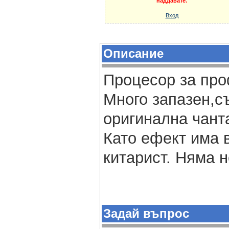
наддавате.
Вход
Описание
Процесор за про
Mного запазен,с
оригинална чанта
Като ефект има 
китарист. Няма н
Задай въпрос