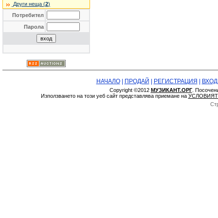
Други неща (
2
)
Потребител
Парола
НАЧАЛО
|
ПРОДАЙ
|
РЕГИСТРАЦИЯ
|
ВХОД
Copyright ©2012
МУЗИКАНТ.ОРГ
. Посочен
Използването на този уеб сайт представлява приемане на
УСЛОВИЯТ
Ст