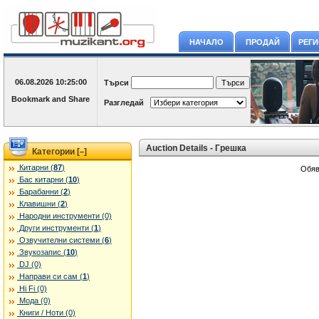
НАЧАЛО
ПРОДАЙ
РЕГ
06.08.2026
10:25:00
Търси
Разгледай
Auction Details - Грешка
Категории [
]
–
Китарни (
87
)
Обяв
Бас китарни (
10
)
Барабанни (
2
)
Клавишни (
2
)
Народни инструменти (0)
Други инструменти (
1
)
Озвучителни системи (
6
)
Звукозапис (
10
)
DJ (0)
Направи си сам (
1
)
Hi Fi (0)
Мода (0)
Книги / Ноти (0)