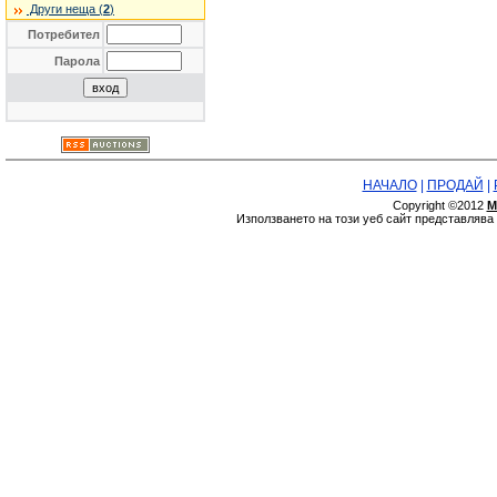
Други неща (
2
)
Потребител
Парола
НАЧАЛО
|
ПРОДАЙ
|
Copyright ©2012
М
Използването на този уеб сайт представляв