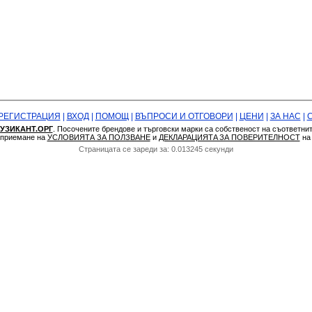
РЕГИСТРАЦИЯ
|
ВХОД
|
ПОМОЩ
|
ВЪПРОСИ И ОТГОВОРИ
|
ЦЕНИ
|
ЗА НАС
|
УЗИКАНТ.ОРГ
. Посочените брендове и търговски марки са собственост на съответни
а приемане на
УСЛОВИЯТА ЗА ПОЛЗВАНЕ
и
ДЕКЛАРАЦИЯТA ЗА ПОВЕРИТЕЛНОСТ
н
Страницата се зареди за: 0.013245 секунди