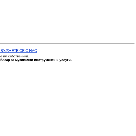
СВЪРЖЕТЕ СЕ С НАС
те им собственици.
а
Базар за музикални инструменти и услуги.