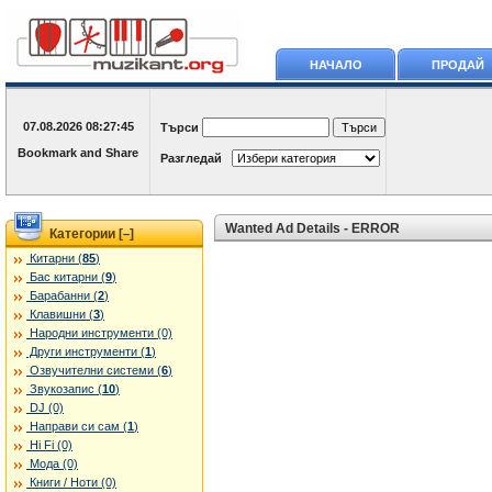
НАЧАЛО
ПРОДАЙ
07.08.2026
08:27:45
Търси
Разгледай
Wanted Ad Details - ERROR
Категории [
]
–
Китарни (
85
)
Бас китарни (
9
)
Барабанни (
2
)
Клавишни (
3
)
Народни инструменти (0)
Други инструменти (
1
)
Озвучителни системи (
6
)
Звукозапис (
10
)
DJ (0)
Направи си сам (
1
)
Hi Fi (0)
Мода (0)
Книги / Ноти (0)