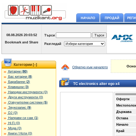
НАЧАЛО
ПРОДАЙ
РЕГ
08.08.2026
20:03:52
Търси
Разгледай
Категории [
]
–
Основ
Обратно към началото
Китарни (
80
)
Бас китарни (
8
)
Барабанни (
2
)
TC electronics alter ego x4
Клавишни (
3
)
Народни инструменти (0)
Други инструменти (0)
Оферти
Озвучителни системи (
5
)
Местополо
Звукозапис (
9
)
Държава
DJ (0)
Направи си сам (
1
)
Остава
Hi Fi (0)
Начало
Мода (0)
Край
Книги / Ноти (0)