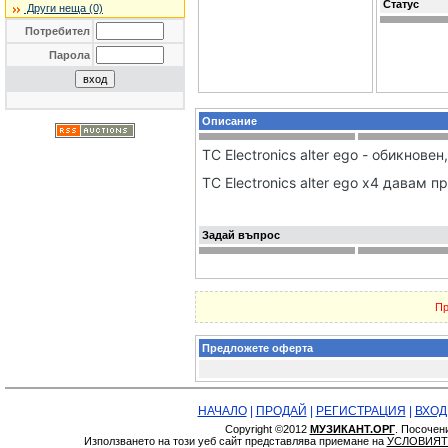
Статус
Други неща (0)
Потребител
Парола
Описание
TC Electronics alter ego - обикновен,
TC Electronics alter ego x4 давам 
Задай въпрос
Пр
Предложете оферта
НАЧАЛО
|
ПРОДАЙ
|
РЕГИСТРАЦИЯ
|
ВХОД
Copyright ©2012
МУЗИКАНТ.ОРГ
. Посочен
Използването на този уеб сайт представлява приемане на
УСЛОВИЯТ