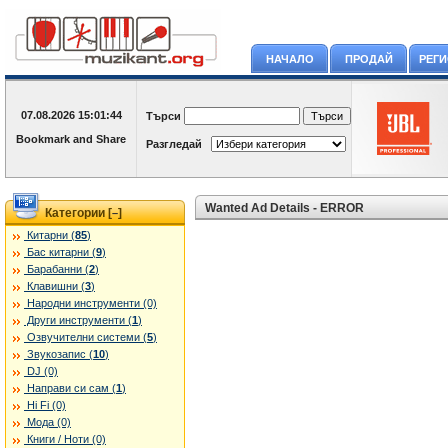
НАЧАЛО
ПРОДАЙ
РЕГ
07.08.2026
15:01:44
Търси
Разгледай
Wanted Ad Details - ERROR
Категории [
]
–
Китарни (
85
)
Бас китарни (
9
)
Барабанни (
2
)
Клавишни (
3
)
Народни инструменти (0)
Други инструменти (
1
)
Озвучителни системи (
5
)
Звукозапис (
10
)
DJ (0)
Направи си сам (
1
)
Hi Fi (0)
Мода (0)
Книги / Ноти (0)