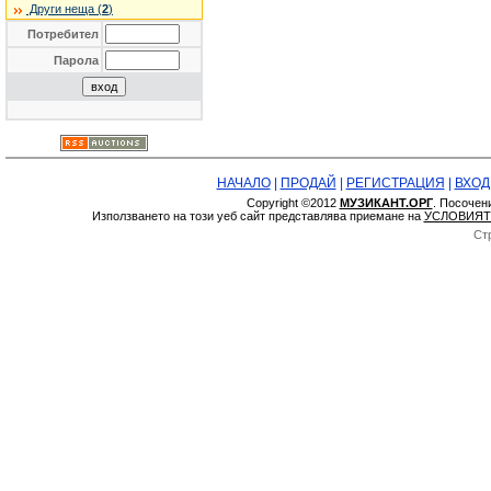
Други неща (
2
)
Потребител
Парола
НАЧАЛО
|
ПРОДАЙ
|
РЕГИСТРАЦИЯ
|
ВХОД
Copyright ©2012
МУЗИКАНТ.ОРГ
. Посочен
Използването на този уеб сайт представлява приемане на
УСЛОВИЯТ
Ст