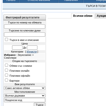
Начало
Относно магазина
Намаления
Информа
ТЪРСИ В ТОЗ
Всички обяви
Аукци
Филтрирай резултатите
Търси по номер на обявата
Търсене по ключови думи
Търси в име и описание
Цена
До
Категории [
Изчисти
]
Избрано:
: Звукозапис >
Семплери
Опции на търсенето
Обяви със снимки
Платими онлайн
Платими офлайн
Бартери
Виж резултатите
Местоположение