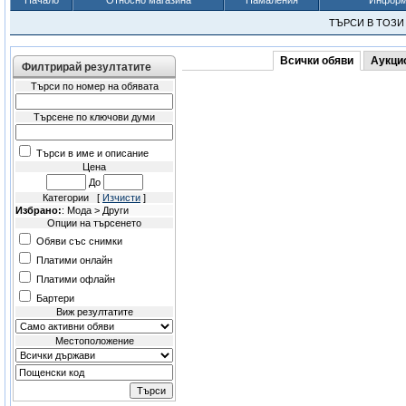
Начало
Относно магазина
Намаления
Информа
ТЪРСИ В ТОЗ
Всички обяви
Аукци
Филтрирай резултатите
Търси по номер на обявата
Търсене по ключови думи
Търси в име и описание
Цена
До
Категории [
Изчисти
]
Избрано:
: Мода > Други
Опции на търсенето
Обяви със снимки
Платими онлайн
Платими офлайн
Бартери
Виж резултатите
Местоположение