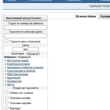
Начало
Относно магазина
Намаления
Информа
ТЪРСИ В ТОЗ
Всички обяви
Аукци
Филтрирай резултатите
Търси по номер на обявата
Търсене по ключови думи
Търси в име и описание
Цена
До
Категории [
Изчисти
]
Избрано:
: Клавишни
»
Акустични пиана
»
Електронни пиана
»
Аранжори и работни станции
»
Синтезатори и модули
»
MIDI Контролери
»
Акордеони
»
Усилватели
»
Други
Опции на търсенето
Обяви със снимки
Платими онлайн
Платими офлайн
Бартери