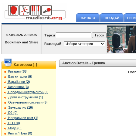
НАЧАЛО
ПРОДАЙ
РЕГ
07.08.2026
20:58:35
Търси
Разгледай
Auction Details - Грешка
Категории [
]
–
Китарни (
85
)
Обяв
Бас китарни (
9
)
Барабанни (
2
)
Клавишни (
3
)
Народни инструменти (0)
Други инструменти (
1
)
Озвучителни системи (
5
)
Звукозапис (
10
)
DJ (0)
Направи си сам (
1
)
Hi Fi (0)
Мода (0)
Книги / Ноти (0)