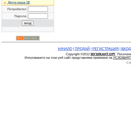
Други неща (
2
)
Потребител
Парола
НАЧАЛО
|
ПРОДАЙ
|
РЕГИСТРАЦИЯ
|
ВХОД
Copyright ©2012
МУЗИКАНТ.ОРГ
. Посочен
Използването на този уеб сайт представлява приемане на
УСЛОВИЯТ
Ст