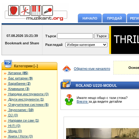
НАЧАЛО
ПРОДАЙ
РЕГ
07.08.2026
15:21:39
Търси
Разгледай
Категории [
]
–
Основ
Обратно към началото
Китарни (
85
)
Бас китарни (
9
)
Барабанни (
2
)
ROLAND U220-MODUL
Клавишни (
3
)
Народни инструменти (0)
Имате нещо общо с тази стока?
Други инструменти (
1
)
Влезте
за да видите детайли
Озвучителни системи (
5
)
Звукозапис (
10
)
DJ (0)
Направи си сам (
1
)
Hi Fi (0)
Мода (0)
Книги / Ноти (0)