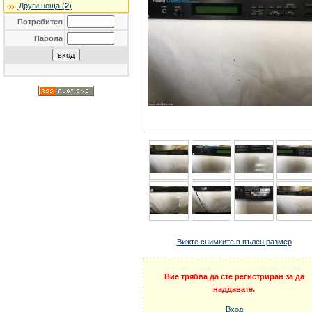
Други неща (
2
)
Потребител
Парола
Вижте снимките в пълен размер
Вие трябва да сте регистриран за да
наддавате.
Вход