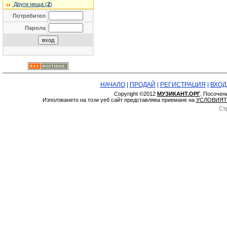
Други неща (
2
)
Потребител
Парола
НАЧАЛО
|
ПРОДАЙ
|
РЕГИСТРАЦИЯ
|
ВХОД
Copyright ©2012
МУЗИКАНТ.ОРГ
. Посочен
Използването на този уеб сайт представлява приемане на
УСЛОВИЯТ
Ст