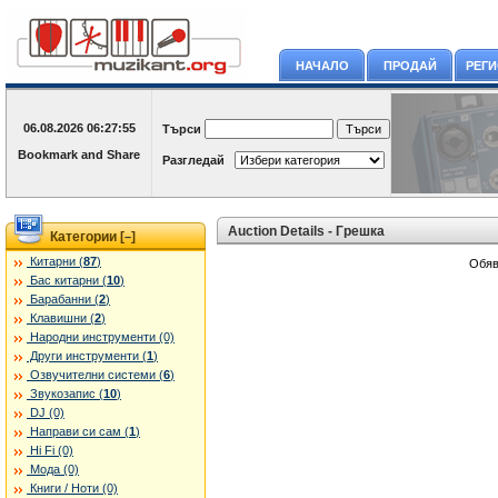
НАЧАЛО
ПРОДАЙ
РЕГ
06.08.2026
06:27:55
Търси
Разгледай
Auction Details - Грешка
Категории [
]
–
Китарни (
87
)
Обяв
Бас китарни (
10
)
Барабанни (
2
)
Клавишни (
2
)
Народни инструменти (0)
Други инструменти (
1
)
Озвучителни системи (
6
)
Звукозапис (
10
)
DJ (0)
Направи си сам (
1
)
Hi Fi (0)
Мода (0)
Книги / Ноти (0)