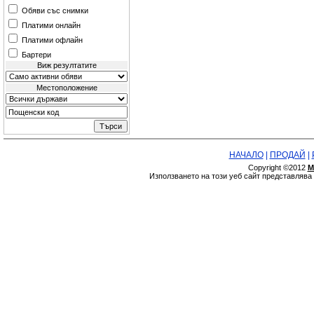
Обяви със снимки
Платими онлайн
Платими офлайн
Бартери
Виж резултатите
Местоположение
НАЧАЛО
|
ПРОДАЙ
|
Copyright ©2012
М
Използването на този уеб сайт представляв