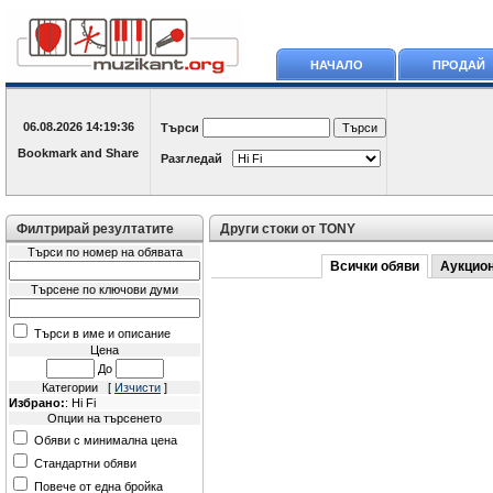
НАЧАЛО
ПРОДАЙ
06.08.2026
14:19:36
Търси
Разгледай
Филтрирай резултатите
Други стоки от TONY
Търси по номер на обявата
Всички обяви
Аукцио
Търсене по ключови думи
Търси в име и описание
Цена
До
Категории [
Изчисти
]
Избрано:
: Hi Fi
Опции на търсенето
Обяви с минимална цена
Стандартни обяви
Повече от една бройка