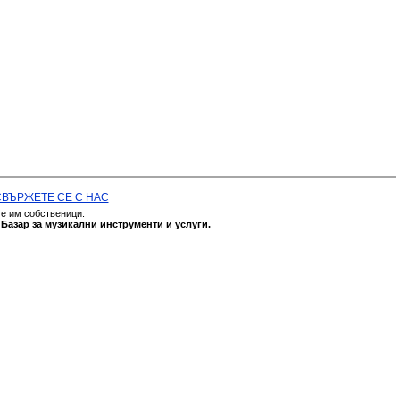
СВЪРЖЕТЕ СЕ С НАС
те им собственици.
а
Базар за музикални инструменти и услуги.