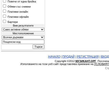
Повече от една бройка
Обяви със снимки
Платими онлайн
Платими офлайн
Бартери
Виж резултатите
Местоположение
НАЧАЛО
|
ПРОДАЙ
|
РЕГИСТРАЦИЯ
|
ВХОД
Copyright ©2012
МУЗИКАНТ.ОРГ
. Посочен
Използването на този уеб сайт представлява приемане на
УСЛОВИЯТ
Ст