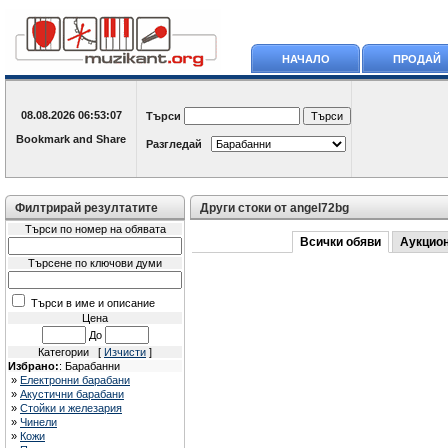
НАЧАЛО
ПРОДАЙ
08.08.2026
06:53:07
Търси
Разгледай
Филтрирай резултатите
Други стоки от angel72bg
Търси по номер на обявата
Всички обяви
Аукцио
Търсене по ключови думи
Търси в име и описание
Цена
До
Категории [
Изчисти
]
Избрано:
: Барабанни
»
Електронни барабани
»
Акустични барабани
»
Стойки и железария
»
Чинели
»
Кожи