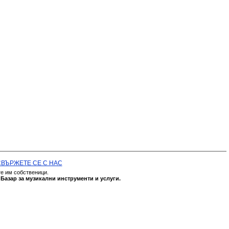
СВЪРЖЕТЕ СЕ С НАС
те им собственици.
а
Базар за музикални инструменти и услуги.