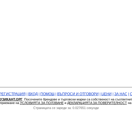
РЕГИСТРАЦИЯ
|
ВХОД
|
ПОМОЩ
|
ВЪПРОСИ И ОТГОВОРИ
|
ЦЕНИ
|
ЗА НАС
|
УЗИКАНТ.ОРГ
. Посочените брендове и търговски марки са собственост на съответни
а приемане на
УСЛОВИЯТА ЗА ПОЛЗВАНЕ
и
ДЕКЛАРАЦИЯТA ЗА ПОВЕРИТЕЛНОСТ
н
Страницата се зареди за: 0.027651 секунди