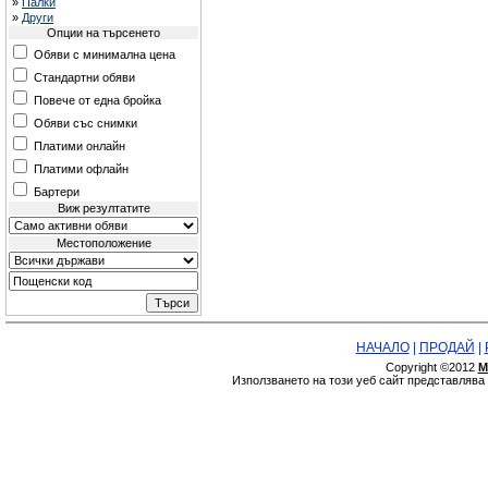
»
Палки
»
Други
Опции на търсенето
Обяви с минимална цена
Стандартни обяви
Повече от една бройка
Обяви със снимки
Платими онлайн
Платими офлайн
Бартери
Виж резултатите
Местоположение
НАЧАЛО
|
ПРОДАЙ
|
Copyright ©2012
М
Използването на този уеб сайт представляв