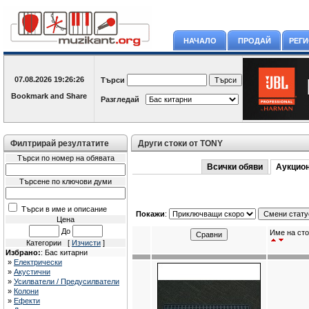
НАЧАЛО
ПРОДАЙ
РЕГ
07.08.2026
19:26:26
Търси
Разгледай
Филтрирай резултатите
Други стоки от TONY
Търси по номер на обявата
Всички обяви
Аукцио
Търсене по ключови думи
Търси в име и описание
Покажи
:
Цена
До
Име на сто
Категории [
Изчисти
]
Избрано:
: Бас китарни
»
Електрически
»
Акустични
»
Усилватели / Предусилватели
»
Колони
»
Ефекти