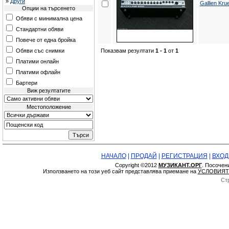
»
Други
Gallien Kru
Опции на търсенето
Обяви с минимална цена
Стандартни обяви
Повече от една бройка
Показвам резултати
1 - 1
от
1
Обяви със снимки
Платими онлайн
Платими офлайн
Бартери
Виж резултатите
Местоположение
НАЧАЛО
|
ПРОДАЙ
|
РЕГИСТРАЦИЯ
|
ВХОД
Copyright ©2012
МУЗИКАНТ.ОРГ
. Посочен
Използването на този уеб сайт представлява приемане на
УСЛОВИЯТ
Ст