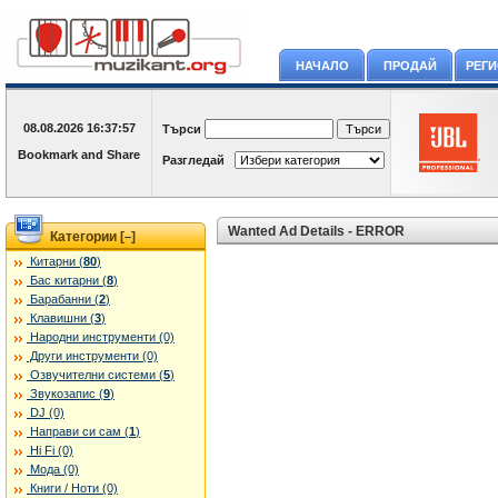
НАЧАЛО
ПРОДАЙ
РЕГ
08.08.2026
16:37:57
Търси
Разгледай
Wanted Ad Details - ERROR
Категории [
]
–
Китарни (
80
)
Бас китарни (
8
)
Барабанни (
2
)
Клавишни (
3
)
Народни инструменти (0)
Други инструменти (0)
Озвучителни системи (
5
)
Звукозапис (
9
)
DJ (0)
Направи си сам (
1
)
Hi Fi (0)
Мода (0)
Книги / Ноти (0)