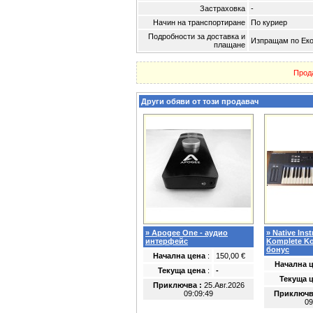
Застраховка
-
Начин на транспортиране
По куриер
Подробности за доставка и
Изпращам по Екон
плащане
Прод
Други обяви от този продавач
» Apogee One - аудио
» Native Ins
интерфейс
Komplete Ko
бонус
Начална цена
:
150,00 €
Начална 
Текуща цена
:
-
Текуща 
Приключва :
25.Авг.2026
09:09:49
Приключв
09