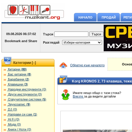
НАЧАЛО
ПРОДАЙ
РЕГ
09.08.2026
06:37:02
Търси
Разгледай
Категории [
]
–
Основ
Обратно към началото
Китарни (
80
)
Бас китарни (
8
)
Барабанни (
2
)
Korg KRONOS 2, 73 клавиша, тежк
Клавишни (
3
)
Народни инструменти (0)
Имате нещо общо с тази стока?
Други инструменти (0)
Влезте
за да видите детайли
Озвучителни системи (
5
)
Звукозапис (
9
)
DJ (0)
Направи си сам (
1
)
Hi Fi (0)
Мода (0)
Книги / Ноти (0)