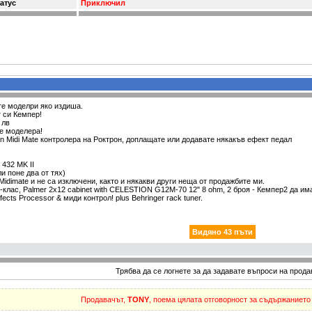
атус
Приключил
те моделри яко издиша.
т си Кемпер!
 лв
e моделера!
n Midi Mate контролера на Роктрон, доплащате или додавате някакъв ефект педал
 432 MK II
и поне два от тях)
ex, Midimate и не са изключени, както и някакви други неща от продажбите ми.
й-клас, Palmer 2x12 cabinet with CELESTION G12M-70 12" 8 ohm, 2 броя - Кемпер2 да и
Effects Processor & миди контрол!
plus Behringer rack tuner.
Видяно 43 пъти
Трябва да се логнете за да задавате въпроси на прода
Продавачът,
TONY
, поема цялата отговорност за съдържанието 