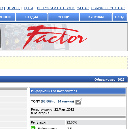
ЛО
|
ПОМОЩ
|
ЦЕНИ
|
ВЪПРОСИ И ОТГОВОРИ
|
ЗА НАС
|
СВЪРЖЕТЕ СЕ С НАС
ИОННИ
СТУДИА
УРОЦИ
КУПУВАМ
ВХОД
Обява номер:
8025
Информация за потребителя
TONY
(
92.86% oт 14 мнения
)
Регистриран от
22.Март.2012
в
България
Репутация
92.86%
Добри отзиви
(13)