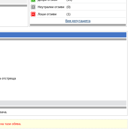
Неутрални отзиви
(0)
Лоши отзиви
(1)
Виж репутацията
ма отстреща
вача.
на тази обява.