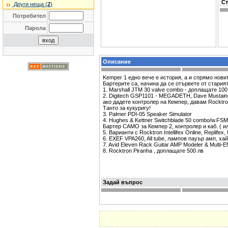
Ст
Други неща (
2
)
Потребител
Парола
Описание
Kemper 1 едно вече е история, а и спрямо нови
Бартерите са, начина да се отървете от стария
1. Marshall JTM 30 valve combo - доплащате 100
2. Digitech GSP1101 - MEGADETH, Dave Mustain
ако дадете контролер на Кемпер, давам Rocktro
Танто за кукуригу!
3.
Palmer PDI-05 Speaker Simulator
4. Hughes & Kettner Switchblade 50 combo/w.FSM
Бартер САМО за Кемпер 2, контролер и каб. ( ил
5. Варианти с Rocktron Intellifex Online, Replif
6.
EXEF VPA260, All tube, лампов пауър амп, ха
7. Avid Eleven Rack Guitar AMP Modeler & Multi-
8.
Rocktron Piranha , доплащате 500 лв
Задай въпрос