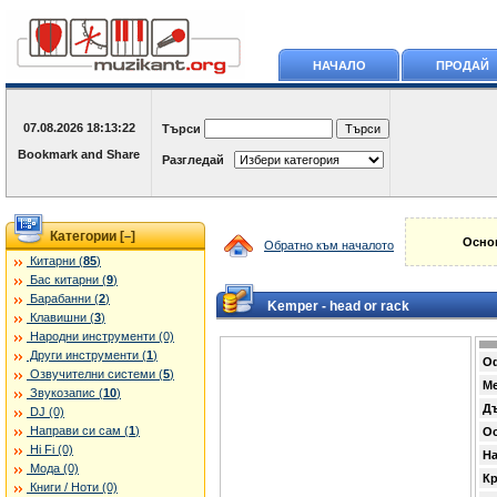
НАЧАЛО
ПРОДАЙ
07.08.2026
18:13:22
Търси
Разгледай
Категории [
]
–
Основ
Обратно към началото
Китарни (
85
)
Бас китарни (
9
)
Барабанни (
2
)
Kemper - head or rack
Клавишни (
3
)
Народни инструменти (0)
Други инструменти (
1
)
О
Озвучителни системи (
5
)
М
Звукозапис (
10
)
Д
DJ (0)
Направи си сам (
1
)
Ос
Hi Fi (0)
Н
Мода (0)
К
Книги / Ноти (0)