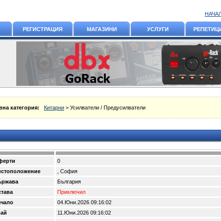
НАЧА
РЕГИСТРАЦИЯ
МАГАЗИНИ
УСЛУГИ
РЕПЕТИЦ
на категория:
Китарни
> Усилватели / Предусилватели
ферти
0
естоположение
, София
ържава
България
тава
Приключил
ачало
04.Юни.2026 09:16:02
рай
11.Юни.2026 09:16:02