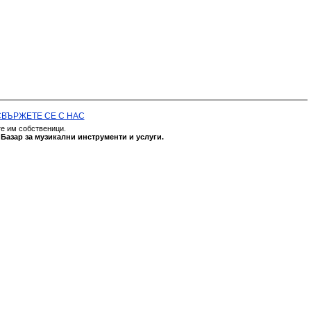
СВЪРЖЕТЕ СЕ С НАС
те им собственици.
а
Базар за музикални инструменти и услуги.