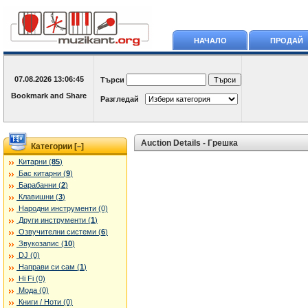
НАЧАЛО
ПРОДАЙ
07.08.2026
13:06:45
Търси
Разгледай
Auction Details - Грешка
Категории [
]
–
Китарни (
85
)
Бас китарни (
9
)
Барабанни (
2
)
Клавишни (
3
)
Народни инструменти (0)
Други инструменти (
1
)
Озвучителни системи (
6
)
Звукозапис (
10
)
DJ (0)
Направи си сам (
1
)
Hi Fi (0)
Мода (0)
Книги / Ноти (0)