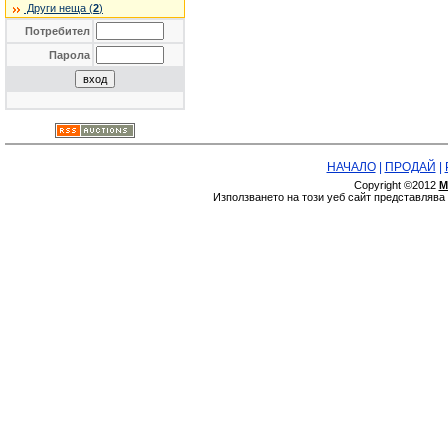
Други неща (
2
)
Потребител
Парола
НАЧАЛО
|
ПРОДАЙ
|
Copyright ©2012
М
Използването на този уеб сайт представляв