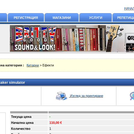
НАЧА
РЕГИСТРАЦИЯ
МАГАЗИНИ
УСЛУГИ
РЕПЕТИЦ
на категория :
Китарни
> Ефекти
eaker simulator
Изглед за принтиране
Текуща цена
-
Начална цена
110,00 €
Количество
1