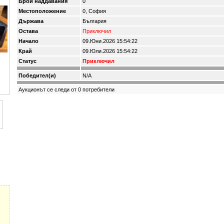
Брой наддавания
0
Местоположение
0, София
Държава
България
Остава
Приключил
Начало
09.Юни.2026 15:54:22
Край
09.Юли.2026 15:54:22
Статус
Приключил
Победител(и)
N/A
Аукционът се следи от 0 потребители