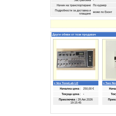
Застраховка
-
Начин на транспортиране
По куриер
Подробности за доставка и
може по Еконт
плащане
Други обяви от този продавач
» Vox ToneLab LE
» Two No
Начална цена
:
250,00 €
Нача
Текуща цена
:
-
Тек
Приключва :
28.Авг.2026
Прик
19:15:45