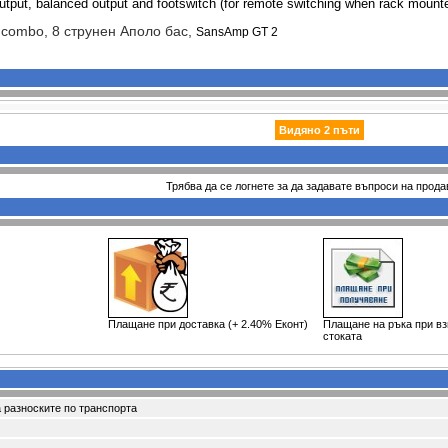
, output, balanced output and footswitch (for remote switching when rack mount
 combo, 8 струнен Аполо бас,
SansAmp GT 2
Видяно 2 пъти
Трябва да се логнете за да задавате въпроси на прода
Плащане при доставка (+ 2.40% Еконт)
Плащане на ръка при в
стоката
 разноските по транспорта