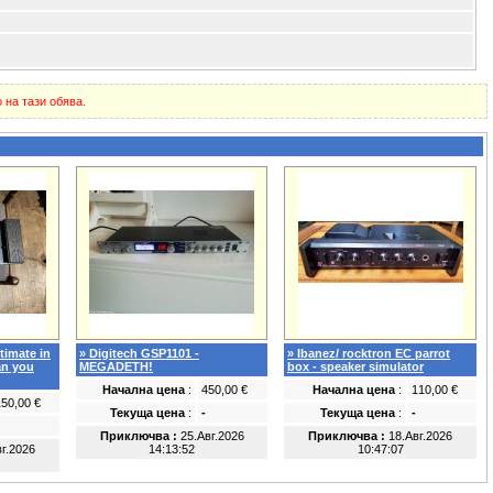
 на тази обява.
timate in
» Digitech GSP1101 -
» Ibanez/ rocktron EC parrot
han you
MEGADETH!
box - speaker simulator
Начална цена
:
450,00 €
Начална цена
:
110,00 €
150,00 €
Текуща цена
:
-
Текуща цена
:
-
Приключва :
25.Авг.2026
Приключва :
18.Авг.2026
г.2026
14:13:52
10:47:07