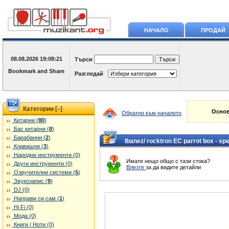
НАЧАЛО
ПРОДАЙ
08.08.2026
19:08:21
Търси
Разгледай
Категории [
]
–
Основ
Обратно към началото
Китарни (
80
)
Бас китарни (
8
)
Барабанни (
2
)
Ibanez/ rocktron EC parrot box - sp
Клавишни (
3
)
Народни инструменти (0)
Имате нещо общо с тази стока?
Други инструменти (0)
Влезте
за да видите детайли
Озвучителни системи (
5
)
Звукозапис (
9
)
DJ (0)
Направи си сам (
1
)
Hi Fi (0)
Мода (0)
Книги / Ноти (0)