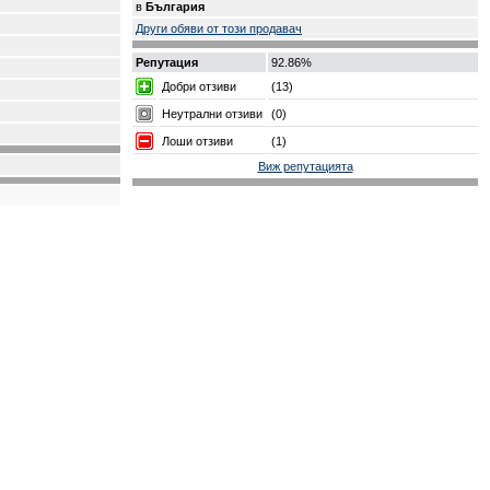
в
България
Други обяви от този продавач
Репутация
92.86%
Добри отзиви
(13)
Неутрални отзиви
(0)
Лоши отзиви
(1)
Виж репутацията