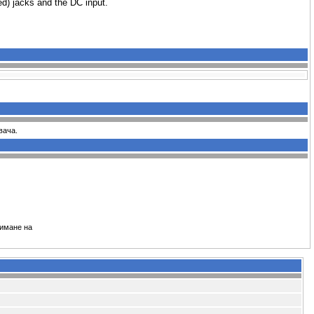
ed) jacks and the DC input.
вача.
зимане на