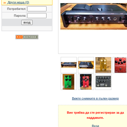
Други неща (0)
Потребител
Парола
Вижте снимките в пълен размер
Вие трябва да сте регистриран за да
наддавате.
Вход