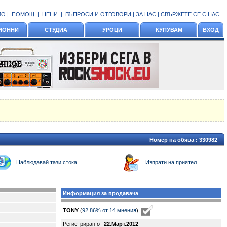
ЛО
|
ПОМОЩ
|
ЦЕНИ
|
ВЪПРОСИ И ОТГОВОРИ
|
ЗА НАС
|
СВЪРЖЕТЕ СЕ С НАС
ИОННИ
СТУДИА
УРОЦИ
КУПУВАМ
ВХОД
Номер на обява :
330982
Наблюдавай тази стока
Изпрати на приятел
Информация за продавача
TONY
(
92.86% oт 14 мнения
)
Регистриран от
22.Март.2012