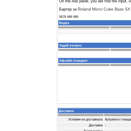
On the rear panel, you will find the input
Roland Micro Cube Bass SX
Бартер за
0878 488 986
Видео
Задай въпрос
Офлайн плащане
Доставка
Условия по доставката
Купувачът плаща
Доставка
-