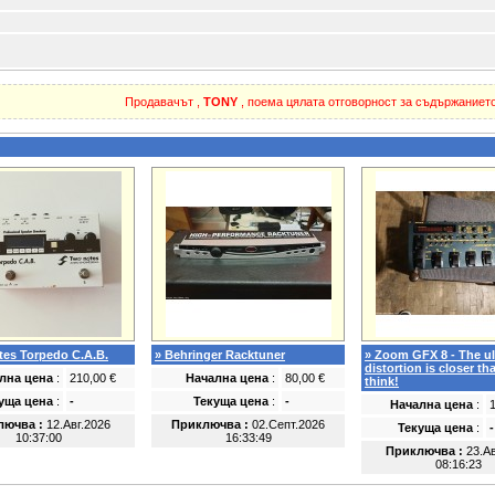
Продавачът ,
TONY
, поема цялата отговорност за съдържанието
tes Torpedo C.A.B.
» Behringer Racktuner
» Zoom GFX 8 - The ul
distortion is closer t
лна цена
:
210,00 €
Начална цена
:
80,00 €
think!
уща цена
:
-
Текуща цена
:
-
Начална цена
:
лючва :
12.Авг.2026
Приключва :
02.Септ.2026
Текуща цена
:
-
10:37:00
16:33:49
Приключва :
23.Ав
08:16:23